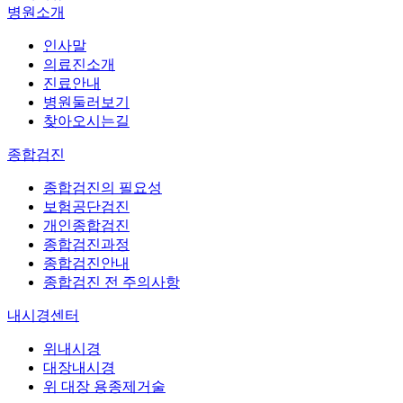
병원소개
인사말
의료진소개
진료안내
병원둘러보기
찾아오시는길
종합검진
종합검진의 필요성
보험공단검진
개인종합검진
종합검진과정
종합검진안내
종합검진 전 주의사항
내시경센터
위내시경
대장내시경
위 대장 용종제거술