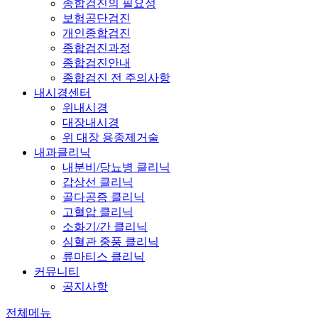
종합검진의 필요성
보험공단검진
개인종합검진
종합검진과정
종합검진안내
종합검진 전 주의사항
내시경센터
위내시경
대장내시경
위 대장 용종제거술
내과클리닉
내분비/당뇨병 클리닉
갑상선 클리닉
골다공증 클리닉
고혈압 클리닉
소화기/간 클리닉
심혈관 중풍 클리닉
류마티스 클리닉
커뮤니티
공지사항
전체메뉴