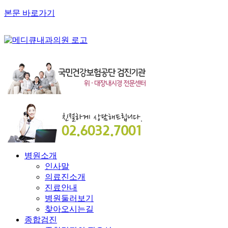
본문 바로가기
병원소개
인사말
의료진소개
진료안내
병원둘러보기
찾아오시는길
종합검진