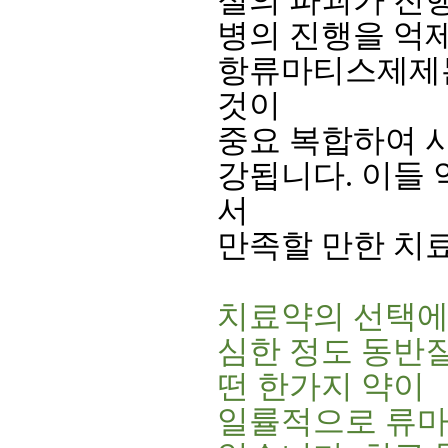
절의 파괴가 진
병의 진행을 억
항류마티스제제는
것이
중요 복합하여 
강됩니다. 이들
서
만족할 만한 치료
치료약의 선택에 
심한 정도 동반질
떤 한가지 약이
일률적으로 류마