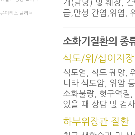
개(담낭) 및 췌장, 
급,만성 간염,위염,
류마티스 클리닉
소화기질환의 종
식도/위/십이지장
식도염, 식도 궤양,
니라 식도암, 위암 
소화불량, 헛구역질,
있을 때 상담 및 검
하부위장관 질환