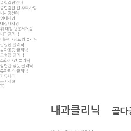
종합검진안내
종합검진 전 주의사항
내시경센터
위내시경
대장내시경
위 대장 용종제거술
내과클리닉
내분비/당뇨병 클리닉
갑상선 클리닉
골다공증 클리닉
고혈압 클리닉
소화기/간 클리닉
심혈관 중풍 클리닉
류마티스 클리닉
커뮤니티
공지사항
내과클리닉
골다