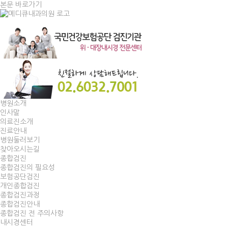
본문 바로가기
병원소개
인사말
의료진소개
진료안내
병원둘러보기
찾아오시는길
종합검진
종합검진의 필요성
보험공단검진
개인종합검진
종합검진과정
종합검진안내
종합검진 전 주의사항
내시경센터