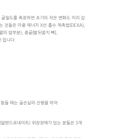
 골밀도를 측정하면 초기의 작은 변화도 미리 감
 것들은 이중 에너지 X선 흡수 계측법(DEXA),
의 앞부분), 종골{발뒤꿈치 뼈},
분 입니다.
 힘들 때는 골손실의 진행을 막아