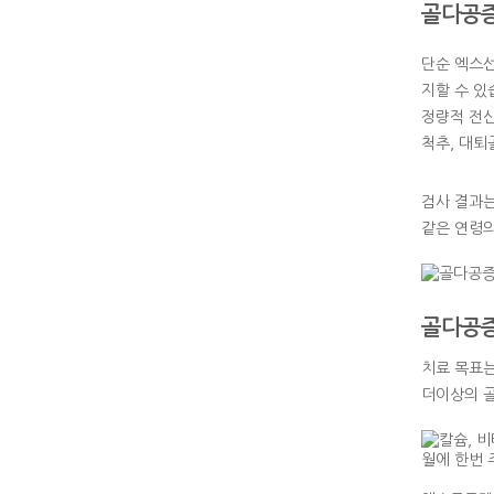
골다공증
단순 엑스선
지할 수 있
정량적 전산
척추, 대퇴
검사 결과는
같은 연령의
골다공증
치료 목표는
더이상의 골