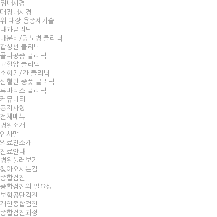
위내시경
대장내시경
위 대장 용종제거술
내과클리닉
내분비/당뇨병 클리닉
갑상선 클리닉
골다공증 클리닉
고혈압 클리닉
소화기/간 클리닉
심혈관 중풍 클리닉
류마티스 클리닉
커뮤니티
공지사항
전체메뉴
병원소개
인사말
의료진소개
진료안내
병원둘러보기
찾아오시는길
종합검진
종합검진의 필요성
보험공단검진
개인종합검진
종합검진과정