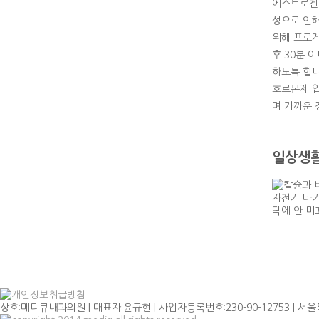
에스트로겐이
성으로 인해
위해 프로게
후 30분 
하도특 합니
호르몬제 입
며 가까운 
일상생활
상호:메디큐내과의원 | 대표자:윤규현 | 사업자등록번호:230-90-12753 | 서