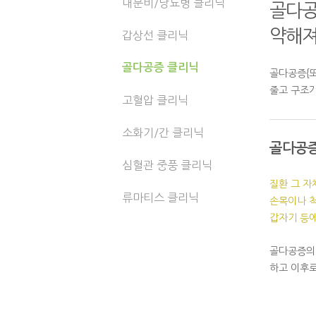
내분비/당뇨병 클리닉
골다공
약해
갑상선 클리닉
골다공증 클리닉
골다공증{또
줄고 구조가
고혈압 클리닉
소화기/간 클리닉
골다공증
심혈관 중풍 클리닉
질환 그 자
류마티스 클리닉
손목이나 척
갑자기 등에
골다공증의 
하고 이후로