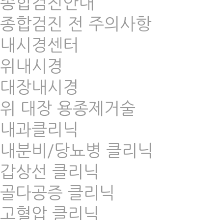
종합검진안내
종합검진 전 주의사항
내시경센터
위내시경
대장내시경
위 대장 용종제거술
내과클리닉
내분비/당뇨병 클리닉
갑상선 클리닉
골다공증 클리닉
고혈압 클리닉