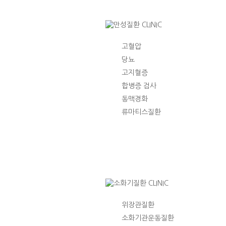
고혈압
당뇨
고지혈증
합병증 검사
동맥경화
류마티스질환
위장관질환
소화기관운동질환