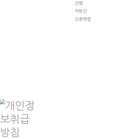
간염
지방간
간경변증