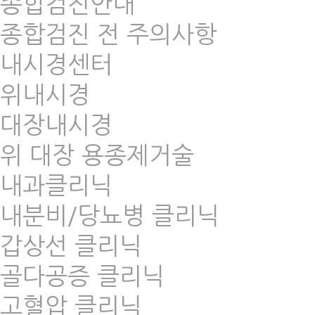
종합검진안내
종합검진 전 주의사항
내시경센터
위내시경
대장내시경
위 대장 용종제거술
내과클리닉
내분비/당뇨병 클리닉
갑상선 클리닉
골다공증 클리닉
고혈압 클리닉