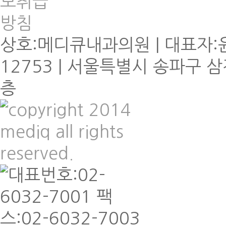
상호:메디큐내과의원 | 대표자:윤
12753 | 서울특별시 송파구 삼
층