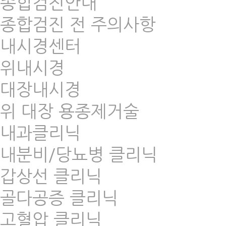
종합검진안내
종합검진 전 주의사항
내시경센터
위내시경
대장내시경
위 대장 용종제거술
내과클리닉
내분비/당뇨병 클리닉
갑상선 클리닉
골다공증 클리닉
고혈압 클리닉